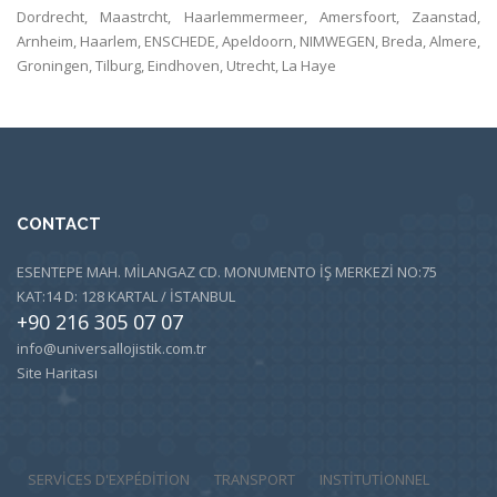
Dordrecht, Maastrcht, Haarlemmermeer, Amersfoort, Zaanstad,
Arnheim, Haarlem, ENSCHEDE, Apeldoorn, NIMWEGEN, Breda, Almere,
Groningen, Tilburg, Eindhoven, Utrecht, La Haye
CONTACT
ESENTEPE MAH. MİLANGAZ CD. MONUMENTO İŞ MERKEZİ NO:75
KAT:14 D: 128 KARTAL / İSTANBUL
+90 216 305 07 07
info@universallojistik.com.tr
Site Haritası
SERVICES D'EXPÉDITION
TRANSPORT
INSTITUTIONNEL