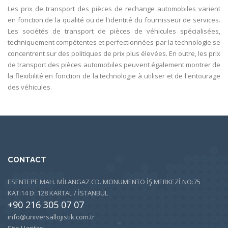
Les prix de transport des pièces de rechange automobiles varient
en fonction de la qualité ou de l'identité du fournisseur de services.
Les sociétés de transport de pièces de véhicules spécialisées,
techniquement compétentes et perfectionnées par la technologie se
concentrent sur des politiques de prix plus élevées. En outre, les prix
de transport des pièces automobiles peuvent également montrer de
la flexibilité en fonction de la technologie à utiliser et de l'entourage
des véhicules.
CONTACT
ESENTEPE MAH. MİLANGAZ CD. MONUMENTO İŞ MERKEZİ NO:75
KAT:14 D: 128 KARTAL / İSTANBUL
+90 216 305 07 07
info@universallojistik.com.tr
Site Haritası