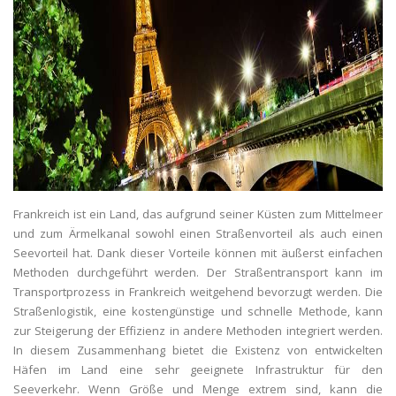
Frankreich ist ein Land, das aufgrund seiner Küsten zum Mittelmeer
und zum Ärmelkanal sowohl einen Straßenvorteil als auch einen
Seevorteil hat. Dank dieser Vorteile können mit äußerst einfachen
Methoden durchgeführt werden. Der Straßentransport kann im
Transportprozess in Frankreich weitgehend bevorzugt werden. Die
Straßenlogistik, eine kostengünstige und schnelle Methode, kann
zur Steigerung der Effizienz in andere Methoden integriert werden.
In diesem Zusammenhang bietet die Existenz von entwickelten
Häfen im Land eine sehr geeignete Infrastruktur für den
Seeverkehr. Wenn Größe und Menge extrem sind, kann die