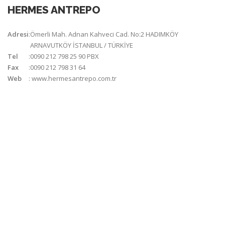
HERMES ANTREPO
Adresi
:
Ömerli Mah. Adnan Kahveci Cad. No:2 HADIMKÖY
ARNAVUTKÖY İSTANBUL / TÜRKİYE
Tel
:
0090 212 798 25 90 PBX
Fax
:
0090 212 798 31 64
Web
:
www.hermesantrepo.com.tr