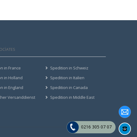
OCIATES
on in France
Spedition in Schweiz
on in Holland
Spedition in Italien
on in England
Spedition in Canada
scher Versanddienst
Spedition in Middle East
0216 305 07 07