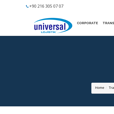
+90 216 305 07 07
CORPORATE
TRAN
Home
Tra