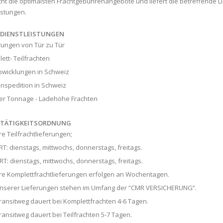
ht die optimalsten Frachtgebührenangebote und liefert die betreffende 
istungen.
 DIENSTLEISTUNGEN
rungen von Tür zu Tür
ett- Teilfrachten
bwicklungen in Schweiz
nspedition in Schweiz
r Tonnage - Ladehöhe Frachten
 TÄTIGKEITSORDNUNG
e Teilfrachtlieferungen;
T: dienstags, mittwochs, donnerstags, freitags.
T: dienstags, mittwochs, donnerstags, freitags.
e Komplettfrachtlieferungen erfolgen an Wochentagen.
unserer Lieferungen stehen im Umfang der “CMR VERSICHERUNG”.
ransitweg dauert bei Komplettfrachten 4-6 Tagen.
ransitweg dauert bei Teilfrachten 5-7 Tagen.