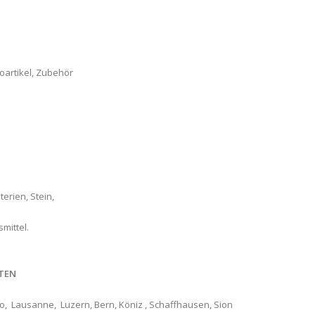
oartikel, Zubehör
erien, Stein,
mittel.
TEN
no, ‎ Lausanne, ‎ Luzern‎, Bern, Köniz , Schaffhausen, Sion