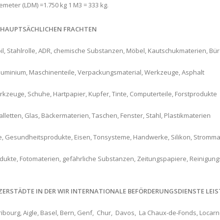
emeter (LDM) =1.750 kg 1 M3 = 333 kg.
 HAUPTSÄCHLICHEN FRACHTEN
l, Stahlrolle, ADR, chemische Substanzen, Möbel, Kautschukmaterien, Bür
Aluminium, Maschinenteile, Verpackungsmaterial, Werkzeuge, Asphalt
zeuge, Schuhe, Hartpapier, Kupfer, Tinte, Computerteile, Forstprodukte
alletten, Glas, Bäckermaterien, Taschen, Fenster, Stahl, Plastikmaterien
, Gesundheitsprodukte, Eisen, Tonsysteme, Handwerke, Silikon, Strommat
dukte, Fotomaterien, gefährliche Substanzen, Zeitungspapiere, Reinigungs
ERSTÄDTE IN DER WIR INTERNATIONALE BEFÖRDERUNGSDIENSTE LEIS
ribourg, Aigle, Basel‎, Bern, Genf, ‎ Chur, ‎ Davos, ‎ La Chaux-de-Fonds‎, Locar