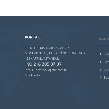
KONTAKT
TRANS
ESENTEPE MAH. MİLANGAZ CD.
MONUMENTO İŞ MERKEZİ NO:75 KAT:14 D:
Spe
128 KARTAL / İSTANBUL
Spe
+90 216 305 07 07
Sped
info@universallojistik.com.tr
Site Haritası
Spe