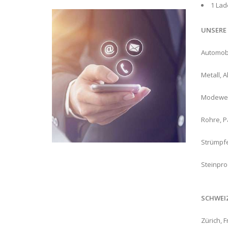
1 Lad
UNSERE
Automobi
Metall, 
Modewerk
Rohre, P
Strümpfe
Steinpro
SCHWEIZ
Zürich, F