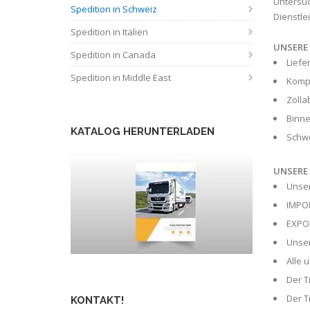
Untersuc
Spedition in Schweiz
Dienstle
Spedition in Italien
UNSERE
Spedition in Canada
Liefe
Spedition in Middle East
Kompl
Zolla
Binne
KATALOG HERUNTERLADEN
Schwe
UNSERE
Unser
IMPOR
EXPOR
Unser
Alle 
Der T
Der T
KONTAKT!