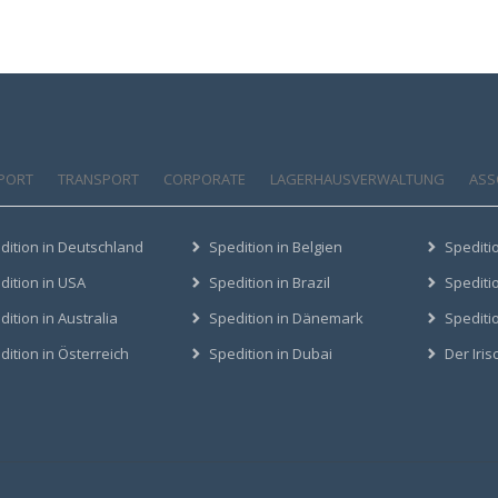
PORT
TRANSPORT
CORPORATE
LAGERHAUSVERWALTUNG
ASS
dition in Deutschland
Spedition in Belgien
Spediti
dition in USA
Spedition in Brazil
Spediti
ition in Australia
Spedition in Dänemark
Spediti
dition in Österreich
Spedition in Dubai
Der Iri