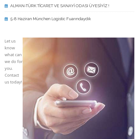
ALMAN-TÜRK TİCARET VE SANAYİ ODASI ÜYESİYİZ !
5-8 Haziran München Logistic Fuarındaydık
Let us
know
what can
we do for
you.
Contact
us today!