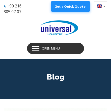
?>
+90 216
Get a Quick Quote!
305 07 07
OPEN MENU
Blog