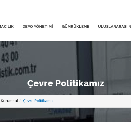
MACILIK
DEPO YÖNETİMİ
GÜMRÜKLEME
ULUSLARARASI N
Çevre Politikamız
Kurumsal
Çevre Politikamız