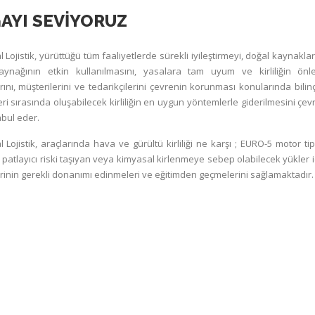
AYI SEVİYORUZ
 Lojistik, yürüttüğü tüm faaliyetlerde sürekli iyileştirmeyi, doğal kaynaklar
aynağının etkin kullanılmasını, yasalara tam uyum ve kirliliğin önl
rını, müşterilerini ve tedarikçilerini çevrenin korunması konularında bilinç
eri sırasında oluşabilecek kirliliğin en uygun yöntemlerle giderilmesini çevr
abul eder.
 Lojistik, araçlarında hava ve gürültü kirliliği ne karşı ; EURO-5 motor ti
 patlayıcı riski taşıyan veya kimyasal kirlenmeye sebep olabilecek yükler i
rinin gerekli donanımı edinmeleri ve eğitimden geçmelerini sağlamaktadır.