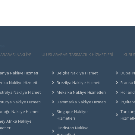
ARARASI NAKLİYE
ULUSLARARASI TAŞIMACILIK HIZMETLERI
KURU
anya Nakliye Hizmeti
Belçika Nakliye Hizmeti
Dubai N
rika Nakliye Hizmeti
Brezilya Nakliye Hizmeti
Fransa 
stralya Nakliye Hizmeti
Meksika Nakliye Hizmetleri
Holland
sturya Nakliye Hizmeti
Danimarka Nakliye Hizmeti
İngilter
adoğu Nakliye Hizmeti
Singapur Nakliye
Tanzany
Hizmetleri
Hizmetl
ey Afrika Nakliye
metleri
Hindistan Nakliye
Hizmetleri