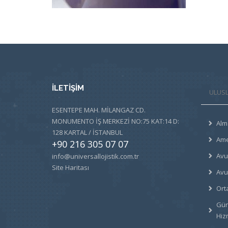
İLETİŞİM
ULUSL
ESENTEPE MAH. MİLANGAZ CD.
MONUMENTO İŞ MERKEZİ NO:75 KAT:14 D:
Alm
128 KARTAL / İSTANBUL
Ame
+90 216 305 07 07
Avu
info@universallojistik.com.tr
Site Haritası
Avu
Ort
Gün
Hiz