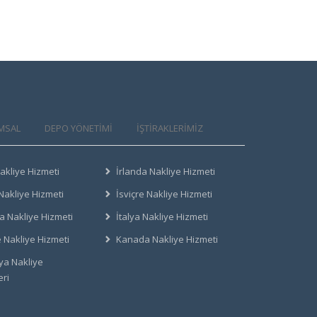
MSAL
DEPO YÖNETİMİ
İŞTİRAKLERİMİZ
akliye Hizmeti
İrlanda Nakliye Hizmeti
Nakliye Hizmeti
İsviçre Nakliye Hizmeti
a Nakliye Hizmeti
İtalya Nakliye Hizmeti
e Nakliye Hizmeti
Kanada Nakliye Hizmeti
a Nakliye
eri