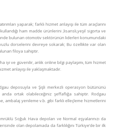
tırımları yaparak; farklı hizmet anlayışı ile tüm araçlarını
kullandığı ham madde ürünlerini ,lisanslı,yeşil sigorta ve
föyünde bulunan otomotiv sektörünün liderleri konumundaki
uzlu dorselerini devreye sokarak; Bu özellikte var olan
unan filoya sahiptir.
aha iyi ve güvenilir, anlık online bilgi paylaşımı, tüm hizmet
hizmet anlayışı ile yaklaşmaktadır.
odgau deposuyla ve Şişli merkezli operasyon bütününü
z anda ortak olabileceğiniz şeffaflığa sahiptir. Rodgau
, ambalaj yenileme v.b. gibi farklı elleçleme hizmetlerini
ümrüklü Soğuk Hava depoları ve Normal eşyalarınızı da
erisinde olan depolamada da farklılığını Türkiye’de bir ilk