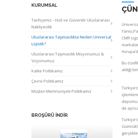
KURUMSAL
ÇÜN
Tarihçemiz - Hızlı ve Güvenilir Uluslararası
Üniversal
Nakliyecilik
Yanıcı,P
Uluslararası Taşımacılıkta Neden Universal
CMR sigo
Lojistik?
markalar
Avrupa’d
Uluslararası Taşımacılık Misyonumuz &
Vizyonumuz
Bu özelli
aldığı bi
Kalite Politikamız
Çevre Politikamız
Türkiye’
Müşteri Memnuniyeti Politikamız
işlemler
depomuzd
de ayrıca
BROŞÜRÜ İNDİR
Türkiye’
Gümrüklü 
gerçekleş