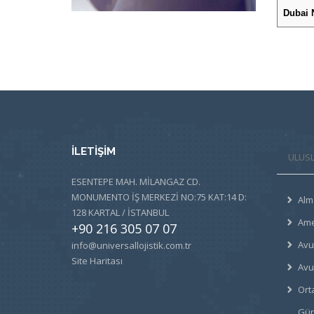
Dubai 
İLETİŞİM
ULUSL
ESENTEPE MAH. MİLANGAZ CD.
MONUMENTO İŞ MERKEZİ NO:75 KAT:14 D:
Alm
128 KARTAL / İSTANBUL
Ame
+90 216 305 07 07
Avu
info@universallojistik.com.tr
Site Haritası
Avu
Ort
Gün