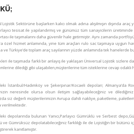
KÜ;
 Lojistik Sektörüne başlarken kalıcı olmak adına alışılmışın dışında araç ya
arlayıcı tesisat ile yapılandırmış ve günümüz tüm sanayicilerin üretiminde 
rtası ile taşımalarını daha güvenilir hale getirmiştir. Aynı zamanda port
a özel hizmet anlamında, yine tüm araçları rulo sac taşımaya uygun hav
a ve Türkiye’de toplam araç sayılarının yüzde anlamında tek hanelerde bul
kleri ile taşımada farklı bir anlayış ile yaklaşan Üniversal Lojistik sizlere d
rimlerine dilediği gibi ulaşabilen,müşterilerine tüm isteklerine cevap odaklı 
deki İstanbul/Hadımköy ve Şekerpınar/Kocaeli depoları; Almanya’da R
inizin neresinde olursa olsun iletişim sağlayabileceğiniz ve dilediğini
a siz değerli müşterilerimizin Avrupa dahili nakliye, paketleme, paletleme
 verilmektedir.
deki depolarında bulunan Yanıcı,Parlayıcı Gümrüklü ve Serbest depo,G
ve Gümrüksüz depolatabileceğiniz farklılığı ile de Lojistiğin bir bütünü iç
tirerek kanıtlamıştır.