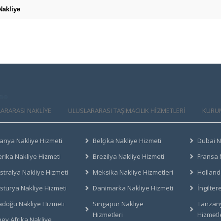
Nakliye
ARARASI NAKLİYE
ULUSLARARASI TAŞIMACILIK HIZMETLERI
KURU
anya Nakliye Hizmeti
Belçika Nakliye Hizmeti
Dubai N
rika Nakliye Hizmeti
Brezilya Nakliye Hizmeti
Fransa 
stralya Nakliye Hizmeti
Meksika Nakliye Hizmetleri
Holland
sturya Nakliye Hizmeti
Danimarka Nakliye Hizmeti
İngilter
adoğu Nakliye Hizmeti
Singapur Nakliye
Tanzany
Hizmetleri
Hizmetl
ey Afrika Nakliye