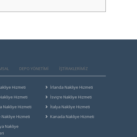
MSAL
DEPO YÖNETİMİ
İŞTİRAKLERİMİZ
akliye Hizmeti
İrlanda Nakliye Hizmeti
Nakliye Hizmeti
İsviçre Nakliye Hizmeti
a Nakliye Hizmeti
İtalya Nakliye Hizmeti
e Nakliye Hizmeti
Kanada Nakliye Hizmeti
a Nakliye
eri