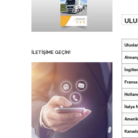
ULU
Uluslar
İLETIŞIME GEÇIN!
Almany
İngilte
Fransa
Hollan
İtalya 
Amerik
Kanada