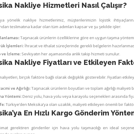
ika Nakliye Hizmetleri Nasıl Çalışır?
ya yönelik nakliye hizmetlerimiz, müşterilerimizin lojistik ihtiyaçla
ndan teslimatına kadar olan tüm adımları kapsar ve şu şekilde işler:
lanlaması:
Taşınacak ürünlerin özelliklerine göre en uygun taşıma yöntemi 
k İşlemleri:
İhracat ve ithalat süreçlerinde gerekli belgelerin hazırlanma
 ve İzleme:
Sevkiyatın her aşamasında anlık takip hizmeti sunulur.
ika Nakliye Fiyatları ve Etkileyen Fakt
aliyetleri, birçok faktöre bağlı olarak değişiklik gösterebilir. Fiyatları etkil
acmi ve Ağırlığı:
Taşınacak ürünlerin boyutları ve toplam ağırlığı maliyeti be
ma Yöntemi:
Deniz yolu, hava yolu veya karayolu seçenekleri arasında fiyat 
fe:
Türkiye’den Meksika’ya olan uzaklık, maliyeti etkileyen önemli bir faktö
ika’ya En Hızlı Kargo Gönderim Yönte
slimat gerektiren gönderiler için hava yolu taşımacılığı en ideal seçen