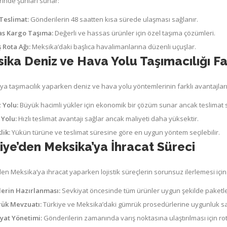
rinde şunları sunar:
 Teslimat:
Gönderilerin 48 saatten kısa sürede ulaşması sağlanır.
as Kargo Taşıma:
Değerli ve hassas ürünler için özel taşıma çözümleri.
 Rota Ağı:
Meksika’daki başlıca havalimanlarına düzenli uçuşlar.
ika Deniz ve Hava Yolu Taşımacılığı Fa
ya taşımacılık yaparken deniz ve hava yolu yöntemlerinin farklı avantajlar
 Yolu:
Büyük hacimli yükler için ekonomik bir çözüm sunar ancak teslimat
Yolu:
Hızlı teslimat avantajı sağlar ancak maliyeti daha yüksektir.
lik:
Yükün türüne ve teslimat süresine göre en uygun yöntem seçilebilir.
iye’den Meksika’ya İhracat Süreci
en Meksika’ya ihracat yaparken lojistik süreçlerin sorunsuz ilerlemesi için ş
erin Hazırlanması:
Sevkiyat öncesinde tüm ürünler uygun şekilde paketleni
ük Mevzuatı:
Türkiye ve Meksika’daki gümrük prosedürlerine uygunluk sa
yat Yönetimi:
Gönderilerin zamanında varış noktasına ulaştırılması için rot