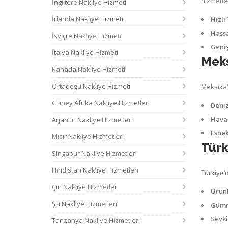
hizmetle
İngiltere Nakliye Hizmeti
İrlanda Nakliye Hizmeti
Hızlı
Hass
İsviçre Nakliye Hizmeti
Geniş
İtalya Nakliye Hizmeti
Meks
Kanada Nakliye Hizmeti
Ortadoğu Nakliye Hizmeti
Meksika’
Güney Afrika Nakliye Hizmetleri
Deniz
Hava 
Arjantin Nakliye Hizmetleri
Esnek
Mısır Nakliye Hizmetleri
Türk
Singapur Nakliye Hizmetleri
Hindistan Nakliye Hizmetleri
Türkiye’d
Çin Nakliye Hizmetleri
Ürünl
Şili Nakliye Hizmetleri
Gümr
Sevki
Tanzanya Nakliye Hizmetleri