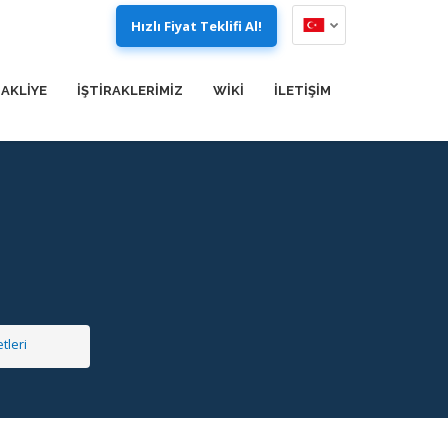
Hızlı Fiyat Teklifi Al!
AKLİYE
İŞTİRAKLERİMİZ
WIKI
İLETİŞİM
tleri