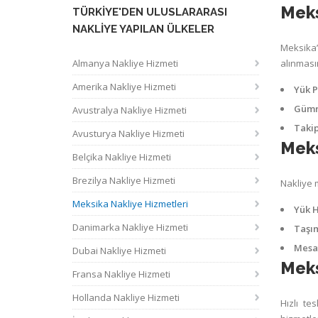
Meks
TÜRKIYE'DEN ULUSLARARASI
NAKLIYE YAPILAN ÜLKELER
Meksika’
Almanya Nakliye Hizmeti
alınması
Amerika Nakliye Hizmeti
Yük P
Gümrü
Avustralya Nakliye Hizmeti
Takip
Avusturya Nakliye Hizmeti
Meks
Belçika Nakliye Hizmeti
Brezilya Nakliye Hizmeti
Nakliye m
Meksika Nakliye Hizmetleri
Yük H
Danimarka Nakliye Hizmeti
Taşı
Mesa
Dubai Nakliye Hizmeti
Meks
Fransa Nakliye Hizmeti
Hollanda Nakliye Hizmeti
Hızlı te