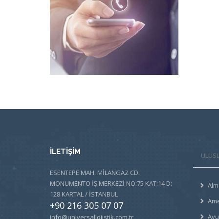
İLETİŞİM
ULUSL
ESENTEPE MAH. MİLANGAZ CD.
MONUMENTO İŞ MERKEZİ NO:75 KAT:14 D:
Alm
128 KARTAL / İSTANBUL
Ame
+90 216 305 07 07
Avu
info@universallojistik.com.tr