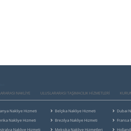
ARARASI NAKLİYE
ULUSLARARASI TAŞIMACILIK HIZMETLERI
KURU
anya Nakliye Hizmeti
Belçika Nakliye Hizmeti
Dubai N
rika Nakliye Hizmeti
Brezilya Nakliye Hizmeti
Fransa 
stralya Nakliye Hizmeti
Meksika Nakliye Hizmetleri
Holland