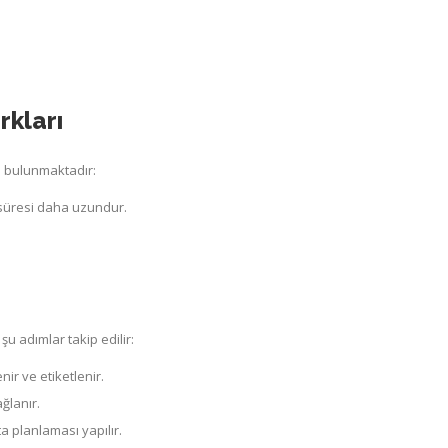
rkları
ı bulunmaktadır:
 süresi daha uzundur.
u adımlar takip edilir:
r ve etiketlenir.
ğlanır.
a planlaması yapılır.