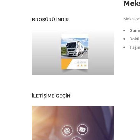
Meks
Meksika’
BROŞÜRÜ İNDİR
Gümrü
Dokü
Taşım
İLETIŞIME GEÇIN!