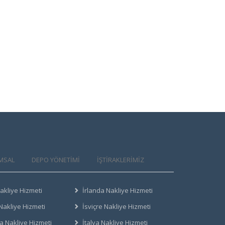
MSAL
DEPO YÖNETİMİ
İŞTİRAKLERİMİZ
akliye Hizmeti
İrlanda Nakliye Hizmeti
Nakliye Hizmeti
İsviçre Nakliye Hizmeti
a Nakliye Hizmeti
İtalya Nakliye Hizmeti