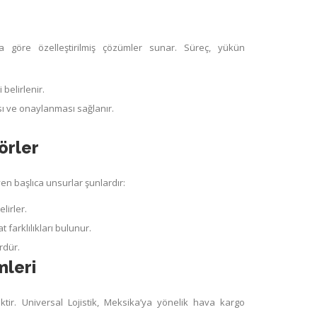
rına göre özelleştirilmiş çözümler sunar. Süreç, yükün
belirlenir.
sı ve onaylanması sağlanır.
örler
eyen başlıca unsurlar şunlardır:
lirler.
farklılıkları bulunur.
rdür.
mleri
ektir. Universal Lojistik, Meksika’ya yönelik hava kargo