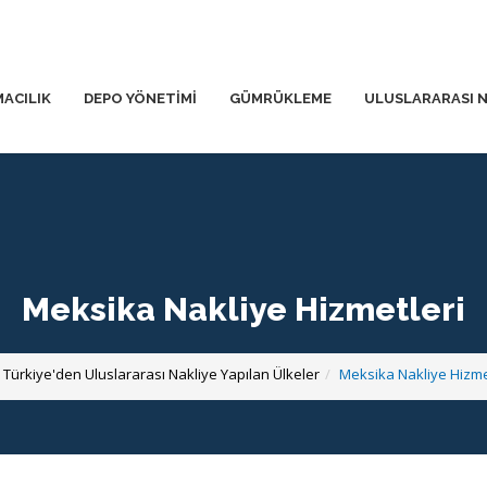
MACILIK
DEPO YÖNETİMİ
GÜMRÜKLEME
ULUSLARARASI N
Meksika Nakliye Hizmetleri
Türkiye'den Uluslararası Nakliye Yapılan Ülkeler
Meksika Nakliye Hizme