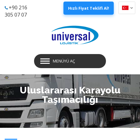
+90 216
Hızlı Fiyat Teklifi Al!
305 07 07
MENÜYÜ AÇ
Uluslararası Karayolu
Taşımacılığı