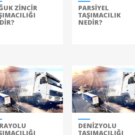
ĞUK ZINCIR
PARSIYEL
ŞIMACILIĞI
TAŞIMACILIK
DIR?
NEDIR?
RAYOLU
DENIZYOLU
ŞIMACILIĞI
TAŞIMACILIĞI