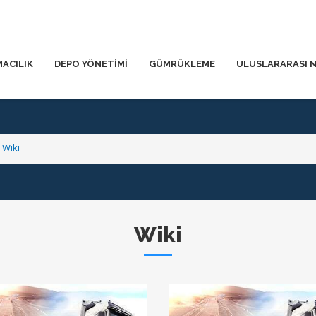
MACILIK
DEPO YÖNETİMİ
GÜMRÜKLEME
ULUSLARARASI N
Wiki
Wiki