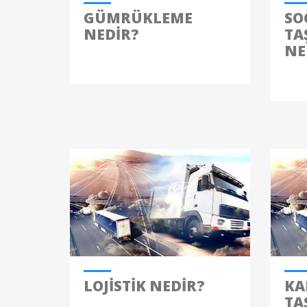
GÜMRÜKLEME
SO
NEDIR?
TA
NE
LOJISTIK NEDIR?
KA
TA