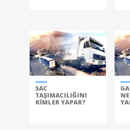
SAC
GA
TAŞIMACILIĞINI
NE
KIMLER YAPAR?
YA