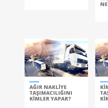
NE
AĞIR NAKLIYE
KI
TAŞIMACILIĞINI
TA
KIMLER YAPAR?
KI