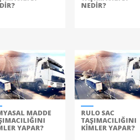
DIR?
NEDIR?
MYASAL MADDE
RULO SAC
ŞIMACILIĞINI
TAŞIMACILIĞINI
MLER YAPAR?
KIMLER YAPAR?