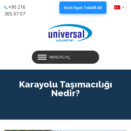
+90 216
Hızlı Fiyat Teklifi Al!
305 07 07
MENÜYÜ AÇ
Karayolu Taşımacılığı
Nedir?