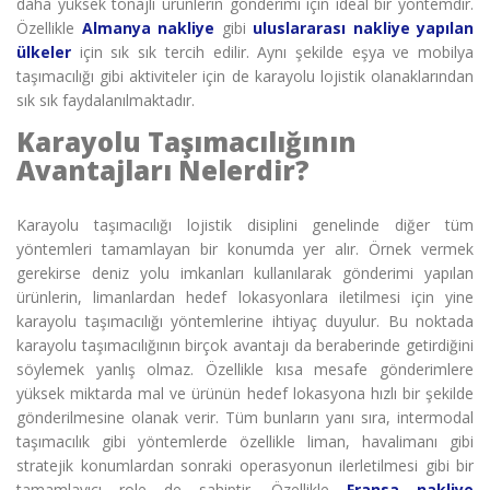
daha yüksek tonajlı ürünlerin gönderimi için ideal bir yöntemdir.
Özellikle
Almanya nakliye
gibi
uluslararası nakliye yapılan
ülkeler
için sık sık tercih edilir. Aynı şekilde eşya ve mobilya
taşımacılığı gibi aktiviteler için de karayolu lojistik olanaklarından
sık sık faydalanılmaktadır.
Karayolu Taşımacılığının
Avantajları Nelerdir?
Karayolu taşımacılığı
lojistik disiplini genelinde diğer tüm
yöntemleri tamamlayan bir konumda yer alır. Örnek vermek
gerekirse deniz yolu imkanları kullanılarak gönderimi yapılan
ürünlerin, limanlardan hedef lokasyonlara iletilmesi için yine
karayolu taşımacılığı yöntemlerine ihtiyaç duyulur. Bu noktada
karayolu taşımacılığının birçok avantajı da beraberinde getirdiğini
söylemek yanlış olmaz. Özellikle kısa mesafe gönderimlere
yüksek miktarda mal ve ürünün hedef lokasyona hızlı bir şekilde
gönderilmesine olanak verir. Tüm bunların yanı sıra, intermodal
taşımacılık gibi yöntemlerde özellikle liman, havalimanı gibi
stratejik konumlardan sonraki operasyonun ilerletilmesi gibi bir
tamamlayıcı role de sahiptir. Özellikle
Fransa nakliye