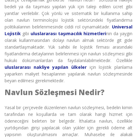
bedeli ya da taşıması yapılan yük için talep edilen ücret gibi
yanıtlar verilebilir. Çok yönlü ve sistematik bir kullanıma sahip
olan navlun terminolojisi lojistik sektöründeki fiyatlandırma
politikalarının belirlenmesinde ciddi rol oynamaktadır.
Universal
Lojistik
gibi
uluslararası taşımacılık hizmetleri
nin da yaygın
olarak kullanmasından dolayı navlun almak sektörde git gide
standartlaşmaktadır. Yük sahibi ile lojistik firması arasındaki
fiyatlandırma detaylarının belirlenmesi için navlun sözleşmesi gibi
hukuki dokümanlardan da faydalanılabilmektedir. Özellikle
uluslararası nakliye yapılan ülkeler
için lojistik planlama
yaparken maliyet hesaplarının yapılarak navlun sözleşmesinde
beyan edilmesi gerekmektedir.
Navlun Sözleşmesi Nedir?
Yasal bir çerçevede düzenlenen
navlun sözleşmesi, bedelin kimin
tarafından ne koşullarda ve tam olarak hangi hizmet için
ödeneceğini belirten bir belgedir. İthalatta navlun, özellikle
yurtdışından girişi yapılacak olan yükler için gerekli ödeme alt
yapısının oluşturulmasını amaçlar. Muhasebe ile alakalı