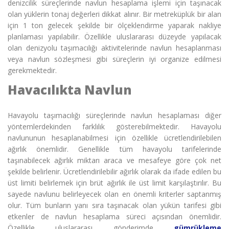
denizcilik süreçlerinde
navlun hesaplama işlemi için taşınacak
olan yüklerin tonaj değerleri dikkat alınır. Bir metreküplük bir alan
için 1 ton gelecek şekilde bir ölçeklendirme yaparak nakliye
planlaması yapılabilir. Özellikle uluslararası düzeyde yapılacak
olan denizyolu taşımacılığı aktivitelerinde navlun hesaplanması
veya navlun sözleşmesi gibi süreçlerin iyi organize edilmesi
gerekmektedir.
Havacılıkta Navlun
Havayolu taşımacılığı
süreçlerinde navlun hesaplaması diğer
yöntemlerdekinden farklılık gösterebilmektedir. Havayolu
navlununun hesaplanabilmesi için özellikle ücretlendirilebilen
ağırlık önemlidir. Genellikle tüm havayolu tarifelerinde
taşınabilecek ağırlık miktarı araca ve mesafeye göre çok net
şekilde belirlenir. Ücretlendirilebilir ağırlık olarak da ifade edilen bu
üst limiti belirlemek için brüt ağırlık ile üst limit karşılaştırılır. Bu
sayede navlunu belirleyecek olan en önemli kriterler saptanmış
olur. Tüm bunların yanı sıra taşınacak olan yükün tarifesi gibi
etkenler de navlun hesaplama süreci açısından önemlidir.
Özellikle uluslararası gönderimde
gümrükleme