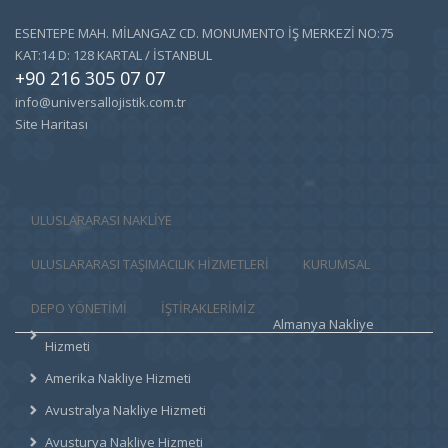
ESENTEPE MAH. MİLANGAZ CD. MONUMENTO İŞ MERKEZİ NO:75
KAT:14 D: 128 KARTAL / İSTANBUL
+90 216 305 07 07
info@universallojistik.com.tr
Site Haritası
ULUSLARARASI NAKLİYE
ULUSLARARASI TAŞIMACILIK HIZMETLERI
KURUMSAL
DEPO YÖNETİMİ
İŞTİRAKLERİMİZ
Almanya Nakliye
Hizmeti
Amerika Nakliye Hizmeti
Avustralya Nakliye Hizmeti
Avusturya Nakliye Hizmeti