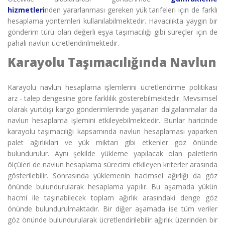
hizmetleri
nden yararlanması gereken yük tarifeleri için de farklı
hesaplama yöntemleri kullanılabilmektedir. Havacılıkta yaygın bir
gönderim türü olan değerli eşya taşımacılığı gibi süreçler için de
pahalı navlun ücretlendirilmektedir.
Karayolu Taşımacılığında Navlun
Karayolu navlun hesaplama
işlemlerini ücretlendirme politikası
arz - talep dengesine göre farklılık gösterebilmektedir. Mevsimsel
olarak yurtdışı kargo gönderimlerinde yaşanan dalgalanmalar da
navlun hesaplama işlemini etkileyebilmektedir. Bunlar haricinde
karayolu taşımacılığı kapsamında navlun hesaplaması yaparken
palet ağırlıkları ve yük miktarı gibi etkenler göz önünde
bulundurulur. Aynı şekilde yükleme yapılacak olan paletlerin
ölçüleri de navlun hesaplama sürecimi etkileyen kriterler arasında
gösterilebilir. Sonrasında yüklemenin hacimsel ağırlığı da göz
önünde bulundurularak hesaplama yapılır. Bu aşamada yükün
hacmi ile taşınabilecek toplam ağırlık arasındaki denge göz
önünde bulundurulmaktadır. Bir diğer aşamada ise tüm veriler
göz önünde bulundurularak ücretlendirilebilir ağırlık üzerinden bir